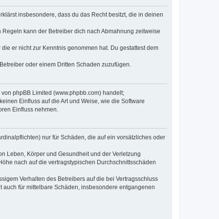
erklärst insbesondere, dass du das Recht besitzt, die in deinen
n Regeln kann der Betreiber dich nach Abmahnung zeitweise
er die er nicht zur Kenntnis genommen hat. Du gestattest dem
 Betreiber oder einem Dritten Schaden zuzufügen.
re von phpBB Limited (www.phpbb.com) handelt;
inen Einfluss auf die Art und Weise, wie die Software
oren Einfluss nehmen.
inalpflichten) nur für Schäden, die auf ein vorsätzliches oder
von Leben, Körper und Gesundheit und der Verletzung
r Höhe nach auf die vertragstypischen Durchschnittsschäden
sigem Verhalten des Betreibers auf die bei Vertragsschluss
lt auch für mittelbare Schäden, insbesondere entgangenen