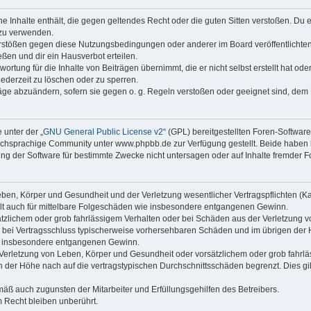
ine Inhalte enthält, die gegen geltendes Recht oder die guten Sitten verstoßen. Du 
 zu verwenden.
erstößen gegen diese Nutzungsbedingungen oder anderer im Board veröffentlichte
ßen und dir ein Hausverbot erteilen.
ortung für die Inhalte von Beiträgen übernimmt, die er nicht selbst erstellt hat od
jederzeit zu löschen oder zu sperren.
räge abzuändern, sofern sie gegen o. g. Regeln verstoßen oder geeignet sind, dem
 unter der „
GNU General Public License v2
“ (GPL) bereitgestellten Foren-Softwa
chsprachige Community unter www.phpbb.de zur Verfügung gestellt. Beide haben ke
g der Software für bestimmte Zwecke nicht untersagen oder auf Inhalte fremder F
ben, Körper und Gesundheit und der Verletzung wesentlicher Vertragspflichten (Kard
gilt auch für mittelbare Folgeschäden wie insbesondere entgangenen Gewinn.
ätzlichem oder grob fahrlässigem Verhalten oder bei Schäden aus der Verletzung 
 die bei Vertragsschluss typischerweise vorhersehbaren Schäden und im übrigen de
wie insbesondere entgangenen Gewinn.
erletzung von Leben, Körper und Gesundheit oder vorsätzlichem oder grob fahrläs
der Höhe nach auf die vertragstypischen Durchschnittsschäden begrenzt. Dies gi
mäß auch zugunsten der Mitarbeiter und Erfüllungsgehilfen des Betreibers.
 Recht bleiben unberührt.