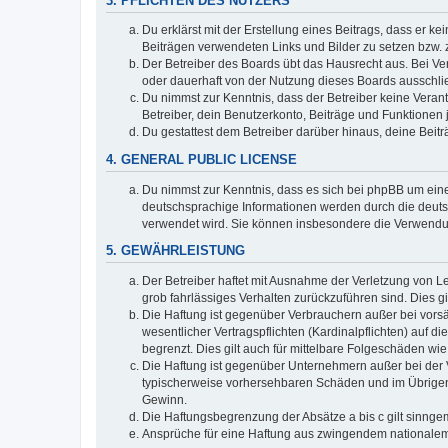
3. PFLICHTEN DES NUTZERS
Du erklärst mit der Erstellung eines Beitrags, dass er ke
Beiträgen verwendeten Links und Bilder zu setzen bzw.
Der Betreiber des Boards übt das Hausrecht aus. Bei V
oder dauerhaft von der Nutzung dieses Boards ausschlie
Du nimmst zur Kenntnis, dass der Betreiber keine Verantw
Betreiber, dein Benutzerkonto, Beiträge und Funktionen 
Du gestattest dem Betreiber darüber hinaus, deine Beit
4. GENERAL PUBLIC LICENSE
Du nimmst zur Kenntnis, dass es sich bei phpBB um eine
deutschsprachige Informationen werden durch die deuts
verwendet wird. Sie können insbesondere die Verwendun
5. GEWÄHRLEISTUNG
Der Betreiber haftet mit Ausnahme der Verletzung von Le
grob fahrlässiges Verhalten zurückzuführen sind. Dies 
Die Haftung ist gegenüber Verbrauchern außer bei vors
wesentlicher Vertragspflichten (Kardinalpflichten) auf
begrenzt. Dies gilt auch für mittelbare Folgeschäden 
Die Haftung ist gegenüber Unternehmern außer bei der V
typischerweise vorhersehbaren Schäden und im Übrigen 
Gewinn.
Die Haftungsbegrenzung der Absätze a bis c gilt sinnge
Ansprüche für eine Haftung aus zwingendem nationalem