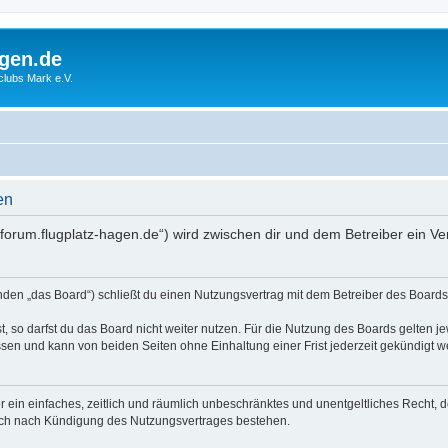
gen.de
rclubs Mark e.V.
en
//forum.flugplatz-hagen.de“) wird zwischen dir und dem Betreiber ein 
den „das Board“) schließt du einen Nutzungsvertrag mit dem Betreiber des Boards 
 so darfst du das Board nicht weiter nutzen. Für die Nutzung des Boards gelten jew
sen und kann von beiden Seiten ohne Einhaltung einer Frist jederzeit gekündigt w
ber ein einfaches, zeitlich und räumlich unbeschränktes und unentgeltliches Recht
auch nach Kündigung des Nutzungsvertrages bestehen.