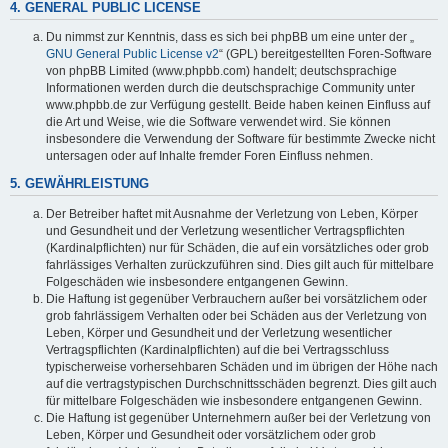
4. GENERAL PUBLIC LICENSE
Du nimmst zur Kenntnis, dass es sich bei phpBB um eine unter der „
GNU General Public License v2
“ (GPL) bereitgestellten Foren-Software
von phpBB Limited (www.phpbb.com) handelt; deutschsprachige
Informationen werden durch die deutschsprachige Community unter
www.phpbb.de zur Verfügung gestellt. Beide haben keinen Einfluss auf
die Art und Weise, wie die Software verwendet wird. Sie können
insbesondere die Verwendung der Software für bestimmte Zwecke nicht
untersagen oder auf Inhalte fremder Foren Einfluss nehmen.
5. GEWÄHRLEISTUNG
Der Betreiber haftet mit Ausnahme der Verletzung von Leben, Körper
und Gesundheit und der Verletzung wesentlicher Vertragspflichten
(Kardinalpflichten) nur für Schäden, die auf ein vorsätzliches oder grob
fahrlässiges Verhalten zurückzuführen sind. Dies gilt auch für mittelbare
Folgeschäden wie insbesondere entgangenen Gewinn.
Die Haftung ist gegenüber Verbrauchern außer bei vorsätzlichem oder
grob fahrlässigem Verhalten oder bei Schäden aus der Verletzung von
Leben, Körper und Gesundheit und der Verletzung wesentlicher
Vertragspflichten (Kardinalpflichten) auf die bei Vertragsschluss
typischerweise vorhersehbaren Schäden und im übrigen der Höhe nach
auf die vertragstypischen Durchschnittsschäden begrenzt. Dies gilt auch
für mittelbare Folgeschäden wie insbesondere entgangenen Gewinn.
Die Haftung ist gegenüber Unternehmern außer bei der Verletzung von
Leben, Körper und Gesundheit oder vorsätzlichem oder grob