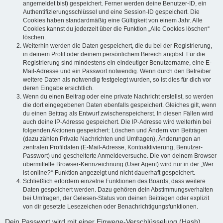
angemeldet bist) gespeichert. Ferner werden deine Benutzer-ID, ein
Authentifizierungsschlüssel und eine Session-ID gespeichert. Die
Cookies haben standardmäßig eine Gültigkeit von einem Jahr. Alle
Cookies kannst du jederzeit über die Funktion „Alle Cookies löschen“
löschen.
Weiterhin werden die Daten gespeichert, die du bei der Registrierung,
in deinem Profil oder deinem persönlichem Bereich angibst. Für die
Registrierung sind mindestens ein eindeutiger Benutzername, eine E-
Mail-Adresse und ein Passwort notwendig. Wenn durch den Betreiber
weitere Daten als notwendig festgelegt wurden, so ist dies für dich vor
deren Eingabe ersichtlich.
Wenn du einen Beitrag oder eine private Nachricht erstellst, so werden
die dort eingegebenen Daten ebenfalls gespeichert. Gleiches gilt, wenn
du einen Beitrag als Entwurf zwischenspeicherst. In diesen Fällen wird
auch deine IP-Adresse gespeichert. Die IP-Adresse wird weiterhin bei
folgenden Aktionen gespeichert: Löschen und Ändern von Beiträgen
(dazu zählen Private Nachrichten und Umfragen), Änderungen an
zentralen Profildaten (E-Mail-Adresse, Kontoaktivierung, Benutzer-
Passwort) und gescheiterte Anmeldeversuche. Die von deinem Browser
übermittelte Browser-Kennzeichnung (User Agent) wird nur in der „Wer
ist online?“-Funktion angezeigt und nicht dauerhaft gespeichert.
Schließlich erfordern einzelne Funktionen des Boards, dass weitere
Daten gespeichert werden. Dazu gehören dein Abstimmungsverhalten
bei Umfragen, der Gelesen-Status von deinen Beiträgen oder explizit
von dir gesetzte Lesezeichen oder Benachrichtigungsfunktionen.
Dein Passwort wird mit einer Einwege-Verschlüsselung (Hash)