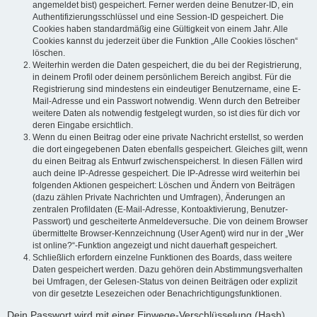
angemeldet bist) gespeichert. Ferner werden deine Benutzer-ID, ein
Authentifizierungsschlüssel und eine Session-ID gespeichert. Die
Cookies haben standardmäßig eine Gültigkeit von einem Jahr. Alle
Cookies kannst du jederzeit über die Funktion „Alle Cookies löschen“
löschen.
Weiterhin werden die Daten gespeichert, die du bei der Registrierung,
in deinem Profil oder deinem persönlichem Bereich angibst. Für die
Registrierung sind mindestens ein eindeutiger Benutzername, eine E-
Mail-Adresse und ein Passwort notwendig. Wenn durch den Betreiber
weitere Daten als notwendig festgelegt wurden, so ist dies für dich vor
deren Eingabe ersichtlich.
Wenn du einen Beitrag oder eine private Nachricht erstellst, so werden
die dort eingegebenen Daten ebenfalls gespeichert. Gleiches gilt, wenn
du einen Beitrag als Entwurf zwischenspeicherst. In diesen Fällen wird
auch deine IP-Adresse gespeichert. Die IP-Adresse wird weiterhin bei
folgenden Aktionen gespeichert: Löschen und Ändern von Beiträgen
(dazu zählen Private Nachrichten und Umfragen), Änderungen an
zentralen Profildaten (E-Mail-Adresse, Kontoaktivierung, Benutzer-
Passwort) und gescheiterte Anmeldeversuche. Die von deinem Browser
übermittelte Browser-Kennzeichnung (User Agent) wird nur in der „Wer
ist online?“-Funktion angezeigt und nicht dauerhaft gespeichert.
Schließlich erfordern einzelne Funktionen des Boards, dass weitere
Daten gespeichert werden. Dazu gehören dein Abstimmungsverhalten
bei Umfragen, der Gelesen-Status von deinen Beiträgen oder explizit
von dir gesetzte Lesezeichen oder Benachrichtigungsfunktionen.
Dein Passwort wird mit einer Einwege-Verschlüsselung (Hash)