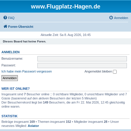
www.Flugplatz-Hagen.de
FAQ
Anmelden
Foren-Übersicht
Aktuelle Zeit: Sa 8. Aug 2026, 16:45
Dieses Board hat keine Foren.
ANMELDEN
Benutzername:
Passwort:
Ich habe mein Passwort vergessen
Angemeldet bleiben
WER IST ONLINE?
Insgesamt sind
7
Besucher online :: 0 sichtbare Mitglieder, 0 unsichtbare Mitglieder und 7
Gäste (basierend auf den aktiven Besuchern der letzten 5 Minuten)
Der Besucherrekord liegt bei
149
Besuchern, die am Fr 22. Mai 2026, 12:45 gleichzeitig
online waren.
STATISTIK
Beiträge insgesamt
169
• Themen insgesamt
152
• Mitglieder insgesamt
28
• Unser
neuestes Mitglied:
Aviator