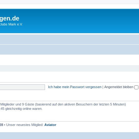
gen.de
rclubs Mark e.V.
Ich habe mein Passwort vergessen
|
Angemeldet bleiben
e Mitglieder und 9 Gäste (basierend auf den aktiven Besuchern der letzten 5 Minuten)
5 gleichzeitig online waren.
28
• Unser neuestes Mitglied:
Aviator