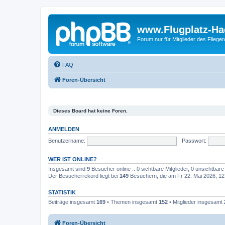
www.Flugplatz-Ha
Forum nur für Mitglieder des Fliege
FAQ
Foren-Übersicht
Dieses Board hat keine Foren.
ANMELDEN
Benutzername:
Passwort:
WER IST ONLINE?
Insgesamt sind
9
Besucher online :: 0 sichtbare Mitglieder, 0 unsichtbar
Der Besucherrekord liegt bei
149
Besuchern, die am Fr 22. Mai 2026, 12:4
STATISTIK
Beiträge insgesamt
169
• Themen insgesamt
152
• Mitglieder insgesamt
Foren-Übersicht