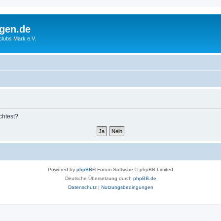
gen.de
rclubs Mark e.V.
chtest?
Powered by
phpBB
® Forum Software © phpBB Limited
Deutsche Übersetzung durch
phpBB.de
Datenschutz
|
Nutzungsbedingungen