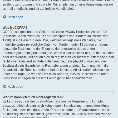
Avatarbilder, Private Nachrichten, E-Mail-Versand an andere Mitglieder, Beitritt
zu Benutzergruppen und so weiter. Wir empfehlen dir eine Anmeldung, da sie
schnell erledigt ist und dir zahlreiche Vorteile bietet.
Nach oben
Was ist COPPA?
COPPA, ausgeschrieben Children’s Online Privacy Protection Act of 1998
(deutsch: Gesetz zum Schutz der Privatsphäre von Kindern im Internet von
1998) ist ein Gesetz in den USA, welches festlegt, dass Websites, die
möglicherweise persönliche Daten von Kindern unter 13 Jahren erheben,
hierzu die Zustimmung der Eltern beziehungsweise des oder der
Erziehungsberechtigten benötigen. Wenn du dir unsicher bist, ob dies auf dich
oder die Website, auf der du dich zu registrieren versuchst, zutrifft, ziehe einen
rechtlichen Beistand zu Rate. Bitte beachte, dass phpBB Limited und der
Besitzer dieses Boards keine Rechtsberatung anbieten kann und nicht die
Anlaufstelle für Rechtsangelegenheiten jeglicher Art ist; außer solchen, die
unter der Frage „An wen soll ich mich wenden, falls es Beschwerden oder
juristische Anfragen zu diesem Forum gibt?“ behandelt werden.
Nach oben
Warum kann ich mich nicht registrieren?
Es kann sein, dass die Board-Administration die Registrierung komplett
ausgeschaltet hat, damit sich keine neuen Benutzer mehr anmelden können.
Es könnte auch sein, dass deine IP-Adresse oder der Benutzername, mit dem
du dich registrieren möchtest, gesperrt wurden. Um Hilfe zu erhalten, wende