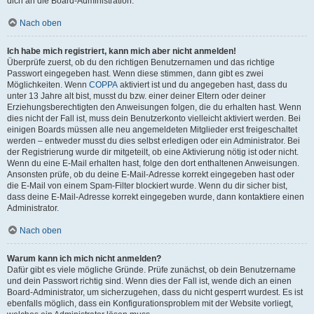
dich an die Board-Administration.
Nach oben
Ich habe mich registriert, kann mich aber nicht anmelden!
Überprüfe zuerst, ob du den richtigen Benutzernamen und das richtige
Passwort eingegeben hast. Wenn diese stimmen, dann gibt es zwei
Möglichkeiten. Wenn
COPPA
aktiviert ist und du angegeben hast, dass du
unter 13 Jahre alt bist, musst du bzw. einer deiner Eltern oder deiner
Erziehungsberechtigten den Anweisungen folgen, die du erhalten hast. Wenn
dies nicht der Fall ist, muss dein Benutzerkonto vielleicht aktiviert werden. Bei
einigen Boards müssen alle neu angemeldeten Mitglieder erst freigeschaltet
werden – entweder musst du dies selbst erledigen oder ein Administrator. Bei
der Registrierung wurde dir mitgeteilt, ob eine Aktivierung nötig ist oder nicht.
Wenn du eine E-Mail erhalten hast, folge den dort enthaltenen Anweisungen.
Ansonsten prüfe, ob du deine E-Mail-Adresse korrekt eingegeben hast oder
die E-Mail von einem Spam-Filter blockiert wurde. Wenn du dir sicher bist,
dass deine E-Mail-Adresse korrekt eingegeben wurde, dann kontaktiere einen
Administrator.
Nach oben
Warum kann ich mich nicht anmelden?
Dafür gibt es viele mögliche Gründe. Prüfe zunächst, ob dein Benutzername
und dein Passwort richtig sind. Wenn dies der Fall ist, wende dich an einen
Board-Administrator, um sicherzugehen, dass du nicht gesperrt wurdest. Es ist
ebenfalls möglich, dass ein Konfigurationsproblem mit der Website vorliegt,