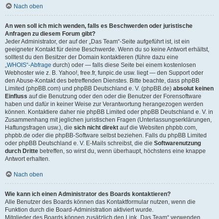
Nach oben
An wen soll ich mich wenden, falls es Beschwerden oder juristische
Anfragen zu diesem Forum gibt?
Jeder Administrator, der auf der „Das Team“-Seite aufgeführt ist, ist ein
geeigneter Kontakt für deine Beschwerde. Wenn du so keine Antwort erhältst,
solltest du den Besitzer der Domain kontaktieren (führe dazu eine
„WHOIS“-Abfrage
durch) oder — falls diese Seite bei einem kostenlosen
Webhoster wie z. B. Yahoo!, free.fr, funpic.de usw. liegt — den Support oder
den Abuse-Kontakt des betreffenden Dienstes. Bitte beachte, dass phpBB
Limited (phpBB.com) und phpBB Deutschland e. V. (phpBB.de)
absolut keinen
Einfluss
auf die Benutzung oder den oder die Benutzer der Forensoftware
haben und dafür in keiner Weise zur Verantwortung herangezogen werden
können. Kontaktiere daher nie phpBB Limited oder phpBB Deutschland e. V. in
Zusammenhang mit jeglichen juristischen Fragen (Unterlassungserklärungen,
Haftungsfragen usw.), die
sich nicht direkt
auf die Websiten phpbb.com,
phpbb.de oder die phpBB-Software selbst beziehen. Falls du phpBB Limited
oder phpBB Deutschland e. V. E-Mails schreibst, die die
Softwarenutzung
durch Dritte
betreffen, so wirst du, wenn überhaupt, höchstens eine knappe
Antwort erhalten.
Nach oben
Wie kann ich einen Administrator des Boards kontaktieren?
Alle Benutzer des Boards können das Kontaktformular nutzen, wenn die
Funktion durch die Board-Administration aktiviert wurde.
Mitglieder des Boards können zusätzlich den Link „Das Team“ verwenden.