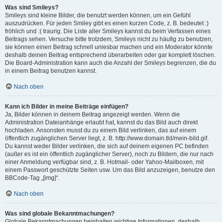
Was sind Smileys?
Smileys sind kleine Bilder, die benutzt werden können, um ein Gefühl
auszudrücken. Für jeden Smiley gibt es einen kurzen Code, z. B. bedeutet :)
fröhlich und :( traurig. Die Liste aller Smileys kannst du beim Verfassen eines
Beitrags sehen. Versuche bitte trotzdem, Smileys nicht zu häufig zu benutzen,
sie können einen Beitrag schnell unlesbar machen und ein Moderator könnte
deshalb deinen Beitrag entsprechend überarbeiten oder gar komplett löschen.
Die Board-Administration kann auch die Anzahl der Smileys begrenzen, die du
in einem Beitrag benutzen kannst.
Nach oben
Kann ich Bilder in meine Beiträge einfügen?
Ja, Bilder können in deinem Beitrag angezeigt werden. Wenn die
Administration Dateianhänge erlaubt hat, kannst du das Bild auch direkt
hochladen. Ansonsten musst du zu einem Bild verlinken, das auf einem
öffentlich zugänglichen Server liegt, z. B. http://www.domain.tld/mein-bild.gif.
Du kannst weder Bilder verlinken, die sich auf deinem eigenen PC befinden
(außer es ist ein öffentlich zugänglicher Server), noch zu Bildern, die nur nach
einer Anmeldung verfügbar sind, z. B. Hotmail- oder Yahoo-Mailboxen, mit
einem Passwort geschützte Seiten usw. Um das Bild anzuzeigen, benutze den
BBCode-Tag „[img]“.
Nach oben
Was sind globale Bekanntmachungen?
Globale Bekanntmachungen beinhalten wichtige Informationen, deshalb