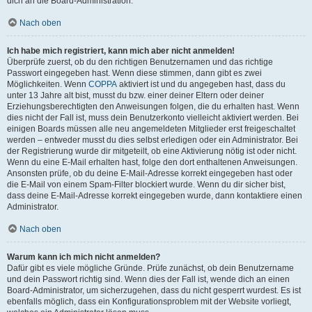
dich an die Board-Administration.
Nach oben
Ich habe mich registriert, kann mich aber nicht anmelden!
Überprüfe zuerst, ob du den richtigen Benutzernamen und das richtige
Passwort eingegeben hast. Wenn diese stimmen, dann gibt es zwei
Möglichkeiten. Wenn
COPPA
aktiviert ist und du angegeben hast, dass du
unter 13 Jahre alt bist, musst du bzw. einer deiner Eltern oder deiner
Erziehungsberechtigten den Anweisungen folgen, die du erhalten hast. Wenn
dies nicht der Fall ist, muss dein Benutzerkonto vielleicht aktiviert werden. Bei
einigen Boards müssen alle neu angemeldeten Mitglieder erst freigeschaltet
werden – entweder musst du dies selbst erledigen oder ein Administrator. Bei
der Registrierung wurde dir mitgeteilt, ob eine Aktivierung nötig ist oder nicht.
Wenn du eine E-Mail erhalten hast, folge den dort enthaltenen Anweisungen.
Ansonsten prüfe, ob du deine E-Mail-Adresse korrekt eingegeben hast oder
die E-Mail von einem Spam-Filter blockiert wurde. Wenn du dir sicher bist,
dass deine E-Mail-Adresse korrekt eingegeben wurde, dann kontaktiere einen
Administrator.
Nach oben
Warum kann ich mich nicht anmelden?
Dafür gibt es viele mögliche Gründe. Prüfe zunächst, ob dein Benutzername
und dein Passwort richtig sind. Wenn dies der Fall ist, wende dich an einen
Board-Administrator, um sicherzugehen, dass du nicht gesperrt wurdest. Es ist
ebenfalls möglich, dass ein Konfigurationsproblem mit der Website vorliegt,