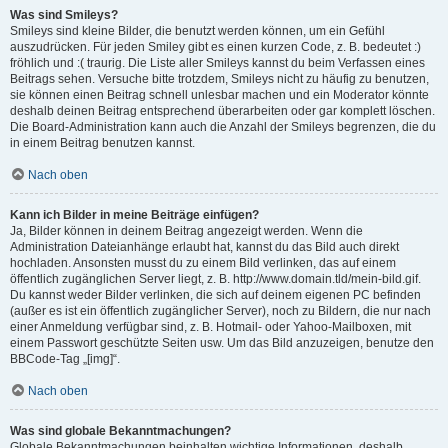
Was sind Smileys?
Smileys sind kleine Bilder, die benutzt werden können, um ein Gefühl
auszudrücken. Für jeden Smiley gibt es einen kurzen Code, z. B. bedeutet :)
fröhlich und :( traurig. Die Liste aller Smileys kannst du beim Verfassen eines
Beitrags sehen. Versuche bitte trotzdem, Smileys nicht zu häufig zu benutzen,
sie können einen Beitrag schnell unlesbar machen und ein Moderator könnte
deshalb deinen Beitrag entsprechend überarbeiten oder gar komplett löschen.
Die Board-Administration kann auch die Anzahl der Smileys begrenzen, die du
in einem Beitrag benutzen kannst.
Nach oben
Kann ich Bilder in meine Beiträge einfügen?
Ja, Bilder können in deinem Beitrag angezeigt werden. Wenn die
Administration Dateianhänge erlaubt hat, kannst du das Bild auch direkt
hochladen. Ansonsten musst du zu einem Bild verlinken, das auf einem
öffentlich zugänglichen Server liegt, z. B. http://www.domain.tld/mein-bild.gif.
Du kannst weder Bilder verlinken, die sich auf deinem eigenen PC befinden
(außer es ist ein öffentlich zugänglicher Server), noch zu Bildern, die nur nach
einer Anmeldung verfügbar sind, z. B. Hotmail- oder Yahoo-Mailboxen, mit
einem Passwort geschützte Seiten usw. Um das Bild anzuzeigen, benutze den
BBCode-Tag „[img]“.
Nach oben
Was sind globale Bekanntmachungen?
Globale Bekanntmachungen beinhalten wichtige Informationen, deshalb