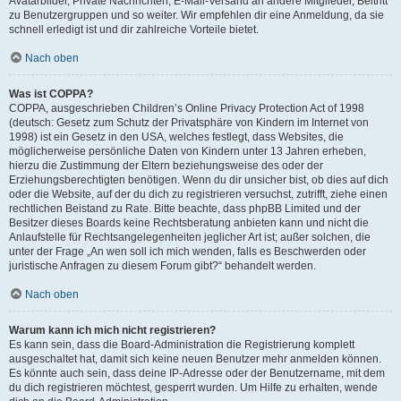
Avatarbilder, Private Nachrichten, E-Mail-Versand an andere Mitglieder, Beitritt
zu Benutzergruppen und so weiter. Wir empfehlen dir eine Anmeldung, da sie
schnell erledigt ist und dir zahlreiche Vorteile bietet.
Nach oben
Was ist COPPA?
COPPA, ausgeschrieben Children’s Online Privacy Protection Act of 1998
(deutsch: Gesetz zum Schutz der Privatsphäre von Kindern im Internet von
1998) ist ein Gesetz in den USA, welches festlegt, dass Websites, die
möglicherweise persönliche Daten von Kindern unter 13 Jahren erheben,
hierzu die Zustimmung der Eltern beziehungsweise des oder der
Erziehungsberechtigten benötigen. Wenn du dir unsicher bist, ob dies auf dich
oder die Website, auf der du dich zu registrieren versuchst, zutrifft, ziehe einen
rechtlichen Beistand zu Rate. Bitte beachte, dass phpBB Limited und der
Besitzer dieses Boards keine Rechtsberatung anbieten kann und nicht die
Anlaufstelle für Rechtsangelegenheiten jeglicher Art ist; außer solchen, die
unter der Frage „An wen soll ich mich wenden, falls es Beschwerden oder
juristische Anfragen zu diesem Forum gibt?“ behandelt werden.
Nach oben
Warum kann ich mich nicht registrieren?
Es kann sein, dass die Board-Administration die Registrierung komplett
ausgeschaltet hat, damit sich keine neuen Benutzer mehr anmelden können.
Es könnte auch sein, dass deine IP-Adresse oder der Benutzername, mit dem
du dich registrieren möchtest, gesperrt wurden. Um Hilfe zu erhalten, wende