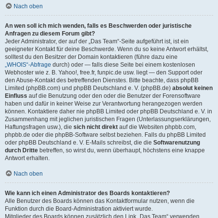
Nach oben
An wen soll ich mich wenden, falls es Beschwerden oder juristische
Anfragen zu diesem Forum gibt?
Jeder Administrator, der auf der „Das Team“-Seite aufgeführt ist, ist ein
geeigneter Kontakt für deine Beschwerde. Wenn du so keine Antwort erhältst,
solltest du den Besitzer der Domain kontaktieren (führe dazu eine
„WHOIS“-Abfrage
durch) oder — falls diese Seite bei einem kostenlosen
Webhoster wie z. B. Yahoo!, free.fr, funpic.de usw. liegt — den Support oder
den Abuse-Kontakt des betreffenden Dienstes. Bitte beachte, dass phpBB
Limited (phpBB.com) und phpBB Deutschland e. V. (phpBB.de)
absolut keinen
Einfluss
auf die Benutzung oder den oder die Benutzer der Forensoftware
haben und dafür in keiner Weise zur Verantwortung herangezogen werden
können. Kontaktiere daher nie phpBB Limited oder phpBB Deutschland e. V. in
Zusammenhang mit jeglichen juristischen Fragen (Unterlassungserklärungen,
Haftungsfragen usw.), die
sich nicht direkt
auf die Websiten phpbb.com,
phpbb.de oder die phpBB-Software selbst beziehen. Falls du phpBB Limited
oder phpBB Deutschland e. V. E-Mails schreibst, die die
Softwarenutzung
durch Dritte
betreffen, so wirst du, wenn überhaupt, höchstens eine knappe
Antwort erhalten.
Nach oben
Wie kann ich einen Administrator des Boards kontaktieren?
Alle Benutzer des Boards können das Kontaktformular nutzen, wenn die
Funktion durch die Board-Administration aktiviert wurde.
Mitglieder des Boards können zusätzlich den Link „Das Team“ verwenden.