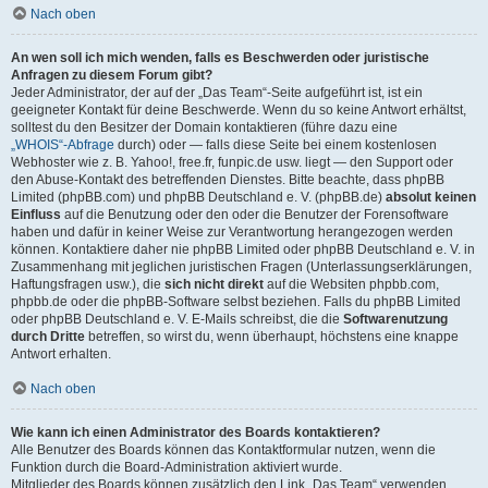
Nach oben
An wen soll ich mich wenden, falls es Beschwerden oder juristische
Anfragen zu diesem Forum gibt?
Jeder Administrator, der auf der „Das Team“-Seite aufgeführt ist, ist ein
geeigneter Kontakt für deine Beschwerde. Wenn du so keine Antwort erhältst,
solltest du den Besitzer der Domain kontaktieren (führe dazu eine
„WHOIS“-Abfrage
durch) oder — falls diese Seite bei einem kostenlosen
Webhoster wie z. B. Yahoo!, free.fr, funpic.de usw. liegt — den Support oder
den Abuse-Kontakt des betreffenden Dienstes. Bitte beachte, dass phpBB
Limited (phpBB.com) und phpBB Deutschland e. V. (phpBB.de)
absolut keinen
Einfluss
auf die Benutzung oder den oder die Benutzer der Forensoftware
haben und dafür in keiner Weise zur Verantwortung herangezogen werden
können. Kontaktiere daher nie phpBB Limited oder phpBB Deutschland e. V. in
Zusammenhang mit jeglichen juristischen Fragen (Unterlassungserklärungen,
Haftungsfragen usw.), die
sich nicht direkt
auf die Websiten phpbb.com,
phpbb.de oder die phpBB-Software selbst beziehen. Falls du phpBB Limited
oder phpBB Deutschland e. V. E-Mails schreibst, die die
Softwarenutzung
durch Dritte
betreffen, so wirst du, wenn überhaupt, höchstens eine knappe
Antwort erhalten.
Nach oben
Wie kann ich einen Administrator des Boards kontaktieren?
Alle Benutzer des Boards können das Kontaktformular nutzen, wenn die
Funktion durch die Board-Administration aktiviert wurde.
Mitglieder des Boards können zusätzlich den Link „Das Team“ verwenden.