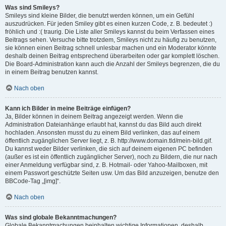
Was sind Smileys?
Smileys sind kleine Bilder, die benutzt werden können, um ein Gefühl
auszudrücken. Für jeden Smiley gibt es einen kurzen Code, z. B. bedeutet :)
fröhlich und :( traurig. Die Liste aller Smileys kannst du beim Verfassen eines
Beitrags sehen. Versuche bitte trotzdem, Smileys nicht zu häufig zu benutzen,
sie können einen Beitrag schnell unlesbar machen und ein Moderator könnte
deshalb deinen Beitrag entsprechend überarbeiten oder gar komplett löschen.
Die Board-Administration kann auch die Anzahl der Smileys begrenzen, die du
in einem Beitrag benutzen kannst.
Nach oben
Kann ich Bilder in meine Beiträge einfügen?
Ja, Bilder können in deinem Beitrag angezeigt werden. Wenn die
Administration Dateianhänge erlaubt hat, kannst du das Bild auch direkt
hochladen. Ansonsten musst du zu einem Bild verlinken, das auf einem
öffentlich zugänglichen Server liegt, z. B. http://www.domain.tld/mein-bild.gif.
Du kannst weder Bilder verlinken, die sich auf deinem eigenen PC befinden
(außer es ist ein öffentlich zugänglicher Server), noch zu Bildern, die nur nach
einer Anmeldung verfügbar sind, z. B. Hotmail- oder Yahoo-Mailboxen, mit
einem Passwort geschützte Seiten usw. Um das Bild anzuzeigen, benutze den
BBCode-Tag „[img]“.
Nach oben
Was sind globale Bekanntmachungen?
Globale Bekanntmachungen beinhalten wichtige Informationen, deshalb