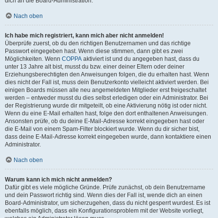
dich an die Board-Administration.
Nach oben
Ich habe mich registriert, kann mich aber nicht anmelden!
Überprüfe zuerst, ob du den richtigen Benutzernamen und das richtige
Passwort eingegeben hast. Wenn diese stimmen, dann gibt es zwei
Möglichkeiten. Wenn
COPPA
aktiviert ist und du angegeben hast, dass du
unter 13 Jahre alt bist, musst du bzw. einer deiner Eltern oder deiner
Erziehungsberechtigten den Anweisungen folgen, die du erhalten hast. Wenn
dies nicht der Fall ist, muss dein Benutzerkonto vielleicht aktiviert werden. Bei
einigen Boards müssen alle neu angemeldeten Mitglieder erst freigeschaltet
werden – entweder musst du dies selbst erledigen oder ein Administrator. Bei
der Registrierung wurde dir mitgeteilt, ob eine Aktivierung nötig ist oder nicht.
Wenn du eine E-Mail erhalten hast, folge den dort enthaltenen Anweisungen.
Ansonsten prüfe, ob du deine E-Mail-Adresse korrekt eingegeben hast oder
die E-Mail von einem Spam-Filter blockiert wurde. Wenn du dir sicher bist,
dass deine E-Mail-Adresse korrekt eingegeben wurde, dann kontaktiere einen
Administrator.
Nach oben
Warum kann ich mich nicht anmelden?
Dafür gibt es viele mögliche Gründe. Prüfe zunächst, ob dein Benutzername
und dein Passwort richtig sind. Wenn dies der Fall ist, wende dich an einen
Board-Administrator, um sicherzugehen, dass du nicht gesperrt wurdest. Es ist
ebenfalls möglich, dass ein Konfigurationsproblem mit der Website vorliegt,