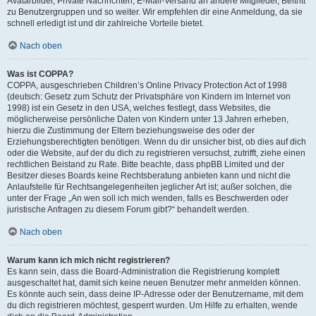
Avatarbilder, Private Nachrichten, E-Mail-Versand an andere Mitglieder, Beitritt
zu Benutzergruppen und so weiter. Wir empfehlen dir eine Anmeldung, da sie
schnell erledigt ist und dir zahlreiche Vorteile bietet.
Nach oben
Was ist COPPA?
COPPA, ausgeschrieben Children’s Online Privacy Protection Act of 1998
(deutsch: Gesetz zum Schutz der Privatsphäre von Kindern im Internet von
1998) ist ein Gesetz in den USA, welches festlegt, dass Websites, die
möglicherweise persönliche Daten von Kindern unter 13 Jahren erheben,
hierzu die Zustimmung der Eltern beziehungsweise des oder der
Erziehungsberechtigten benötigen. Wenn du dir unsicher bist, ob dies auf dich
oder die Website, auf der du dich zu registrieren versuchst, zutrifft, ziehe einen
rechtlichen Beistand zu Rate. Bitte beachte, dass phpBB Limited und der
Besitzer dieses Boards keine Rechtsberatung anbieten kann und nicht die
Anlaufstelle für Rechtsangelegenheiten jeglicher Art ist; außer solchen, die
unter der Frage „An wen soll ich mich wenden, falls es Beschwerden oder
juristische Anfragen zu diesem Forum gibt?“ behandelt werden.
Nach oben
Warum kann ich mich nicht registrieren?
Es kann sein, dass die Board-Administration die Registrierung komplett
ausgeschaltet hat, damit sich keine neuen Benutzer mehr anmelden können.
Es könnte auch sein, dass deine IP-Adresse oder der Benutzername, mit dem
du dich registrieren möchtest, gesperrt wurden. Um Hilfe zu erhalten, wende