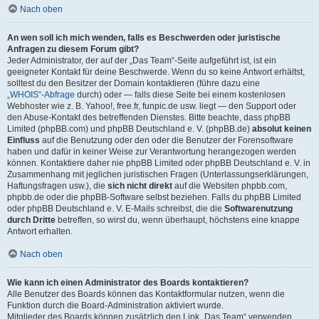
Nach oben
An wen soll ich mich wenden, falls es Beschwerden oder juristische
Anfragen zu diesem Forum gibt?
Jeder Administrator, der auf der „Das Team“-Seite aufgeführt ist, ist ein
geeigneter Kontakt für deine Beschwerde. Wenn du so keine Antwort erhältst,
solltest du den Besitzer der Domain kontaktieren (führe dazu eine
„WHOIS“-Abfrage
durch) oder — falls diese Seite bei einem kostenlosen
Webhoster wie z. B. Yahoo!, free.fr, funpic.de usw. liegt — den Support oder
den Abuse-Kontakt des betreffenden Dienstes. Bitte beachte, dass phpBB
Limited (phpBB.com) und phpBB Deutschland e. V. (phpBB.de)
absolut keinen
Einfluss
auf die Benutzung oder den oder die Benutzer der Forensoftware
haben und dafür in keiner Weise zur Verantwortung herangezogen werden
können. Kontaktiere daher nie phpBB Limited oder phpBB Deutschland e. V. in
Zusammenhang mit jeglichen juristischen Fragen (Unterlassungserklärungen,
Haftungsfragen usw.), die
sich nicht direkt
auf die Websiten phpbb.com,
phpbb.de oder die phpBB-Software selbst beziehen. Falls du phpBB Limited
oder phpBB Deutschland e. V. E-Mails schreibst, die die
Softwarenutzung
durch Dritte
betreffen, so wirst du, wenn überhaupt, höchstens eine knappe
Antwort erhalten.
Nach oben
Wie kann ich einen Administrator des Boards kontaktieren?
Alle Benutzer des Boards können das Kontaktformular nutzen, wenn die
Funktion durch die Board-Administration aktiviert wurde.
Mitglieder des Boards können zusätzlich den Link „Das Team“ verwenden.