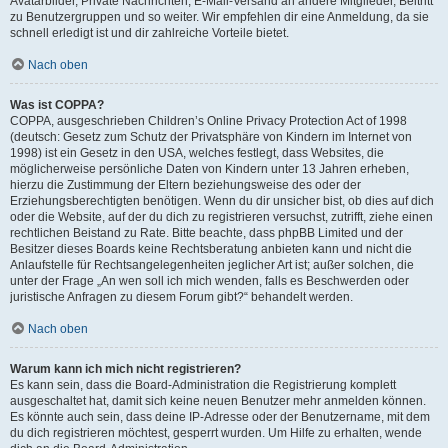
Avatarbilder, Private Nachrichten, E-Mail-Versand an andere Mitglieder, Beitritt
zu Benutzergruppen und so weiter. Wir empfehlen dir eine Anmeldung, da sie
schnell erledigt ist und dir zahlreiche Vorteile bietet.
Nach oben
Was ist COPPA?
COPPA, ausgeschrieben Children’s Online Privacy Protection Act of 1998
(deutsch: Gesetz zum Schutz der Privatsphäre von Kindern im Internet von
1998) ist ein Gesetz in den USA, welches festlegt, dass Websites, die
möglicherweise persönliche Daten von Kindern unter 13 Jahren erheben,
hierzu die Zustimmung der Eltern beziehungsweise des oder der
Erziehungsberechtigten benötigen. Wenn du dir unsicher bist, ob dies auf dich
oder die Website, auf der du dich zu registrieren versuchst, zutrifft, ziehe einen
rechtlichen Beistand zu Rate. Bitte beachte, dass phpBB Limited und der
Besitzer dieses Boards keine Rechtsberatung anbieten kann und nicht die
Anlaufstelle für Rechtsangelegenheiten jeglicher Art ist; außer solchen, die
unter der Frage „An wen soll ich mich wenden, falls es Beschwerden oder
juristische Anfragen zu diesem Forum gibt?“ behandelt werden.
Nach oben
Warum kann ich mich nicht registrieren?
Es kann sein, dass die Board-Administration die Registrierung komplett
ausgeschaltet hat, damit sich keine neuen Benutzer mehr anmelden können.
Es könnte auch sein, dass deine IP-Adresse oder der Benutzername, mit dem
du dich registrieren möchtest, gesperrt wurden. Um Hilfe zu erhalten, wende