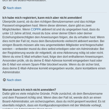
dich an die Board-Administration.
Nach oben
Ich habe mich registriert, kann mich aber nicht anmelden!
Überprüfe zuerst, ob du den richtigen Benutzernamen und das richtige
Passwort eingegeben hast. Wenn diese stimmen, dann gibt es zwei
Möglichkeiten. Wenn
COPPA
aktiviert ist und du angegeben hast, dass du
unter 13 Jahre alt bist, musst du bzw. einer deiner Eltern oder deiner
Erziehungsberechtigten den Anweisungen folgen, die du erhalten hast. Wenn
dies nicht der Fall ist, muss dein Benutzerkonto vielleicht aktiviert werden. Bei
einigen Boards müssen alle neu angemeldeten Mitglieder erst freigeschaltet
werden – entweder musst du dies selbst erledigen oder ein Administrator. Bei
der Registrierung wurde dir mitgeteilt, ob eine Aktivierung nötig ist oder nicht.
Wenn du eine E-Mail erhalten hast, folge den dort enthaltenen Anweisungen.
Ansonsten prüfe, ob du deine E-Mail-Adresse korrekt eingegeben hast oder
die E-Mail von einem Spam-Filter blockiert wurde. Wenn du dir sicher bist,
dass deine E-Mail-Adresse korrekt eingegeben wurde, dann kontaktiere einen
Administrator.
Nach oben
Warum kann ich mich nicht anmelden?
Dafür gibt es viele mögliche Gründe. Prüfe zunächst, ob dein Benutzername
und dein Passwort richtig sind. Wenn dies der Fall ist, wende dich an einen
Board-Administrator, um sicherzugehen, dass du nicht gesperrt wurdest. Es ist
ebenfalls möglich, dass ein Konfigurationsproblem mit der Website vorliegt,