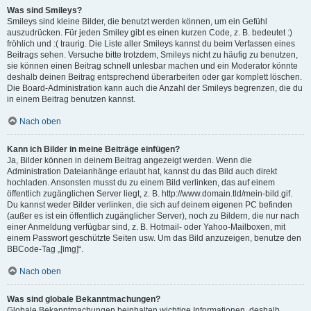
Was sind Smileys?
Smileys sind kleine Bilder, die benutzt werden können, um ein Gefühl
auszudrücken. Für jeden Smiley gibt es einen kurzen Code, z. B. bedeutet :)
fröhlich und :( traurig. Die Liste aller Smileys kannst du beim Verfassen eines
Beitrags sehen. Versuche bitte trotzdem, Smileys nicht zu häufig zu benutzen,
sie können einen Beitrag schnell unlesbar machen und ein Moderator könnte
deshalb deinen Beitrag entsprechend überarbeiten oder gar komplett löschen.
Die Board-Administration kann auch die Anzahl der Smileys begrenzen, die du
in einem Beitrag benutzen kannst.
Nach oben
Kann ich Bilder in meine Beiträge einfügen?
Ja, Bilder können in deinem Beitrag angezeigt werden. Wenn die
Administration Dateianhänge erlaubt hat, kannst du das Bild auch direkt
hochladen. Ansonsten musst du zu einem Bild verlinken, das auf einem
öffentlich zugänglichen Server liegt, z. B. http://www.domain.tld/mein-bild.gif.
Du kannst weder Bilder verlinken, die sich auf deinem eigenen PC befinden
(außer es ist ein öffentlich zugänglicher Server), noch zu Bildern, die nur nach
einer Anmeldung verfügbar sind, z. B. Hotmail- oder Yahoo-Mailboxen, mit
einem Passwort geschützte Seiten usw. Um das Bild anzuzeigen, benutze den
BBCode-Tag „[img]“.
Nach oben
Was sind globale Bekanntmachungen?
Globale Bekanntmachungen beinhalten wichtige Informationen, deshalb